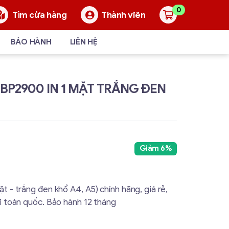
0
Thành viên
Tìm cửa hàng
BẢO HÀNH
LIÊN HỆ
BP2900 IN 1 MẶT TRẮNG ĐEN
Giảm 6%
t - trắng đen khổ A4, A5) chính hãng, giá rẻ,
i toàn quốc. Bảo hành 12 tháng