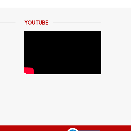
YOUTUBE
 , sách hướng dẫn sử dụng, dây cắm nguồn.
ng Computer ?