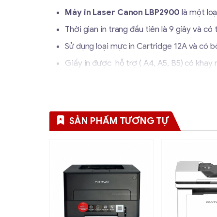
Máy in Laser Canon LBP2900
là một loạ
Thời gian in trang đầu tiên là 9 giây và 
Sử dụng loại mực in Cartridge 12A và có bộ
Giấy in được hỗ trợ ( A4, A5, B5) có khay 
Có cổng kết nối USB 2.0 và tương thích h
Thông số kĩ thuật
SẢN PHẨM TƯƠNG TỰ
Tốc độ in
12trang/phút 
Độ phân giải 
Độ phân giải
(2400 x 600 d
Ngôn ngữ in
CAPT (Công ng
Bộ nhớ
Dùng bộ nhớ 