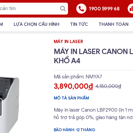
1900 5999 68
ẨM
LỰA CHỌN CẤU HÌNH
TIN TỨC
THANH TOÁN
MÁY IN LASER
MÁY IN LASER CANON L
KHỔ A4
Mã sản phẩm: NMYA7
3,890,000
đ
4,150,000
đ
MÔ TẢ SẢN PHẨM
Máy in laser Canon LBP2900 (in 1 mặ
hỗ trợ trả góp 0%, giao hàng tận nơ
BẢO HÀNH: 12 THÁNG