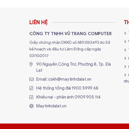
Trọng lượng
xấp xỉ 5,7kg 
LIÊN HỆ
T
Hỗ trợ hệ điều hành
Windows 98/ME
CÔNG TY TNHH VŨ TRANG COMPUTER
Yêu cầu về công suất
220 – 240V (+
Giấy chứng nhận DKKD số 5801353493 do Sở
kế hoạch và đầu tư Lâm Đồng cấp ngày
Giao diện
Cổng USB 2.0 
03/10/2017
90 Nguyễn Công Trứ, Phường 8, Tp. Đà
Các thiết bị đi kèm chuẩn
LASER SHOT L
Lạt
Email:
cskh@maytinhdalat.vn
nh
Công suất khuyến
200 - 800 tra
Hệ thống tổng đài
1900 5999 68
nghị/tháng
Khiếu nại - phản ánh
0909 905 114
Maytinhdalat.vn
Vì sao bạn nên mua máy
Sản phẩm máy in canon LBP2900 mới 100