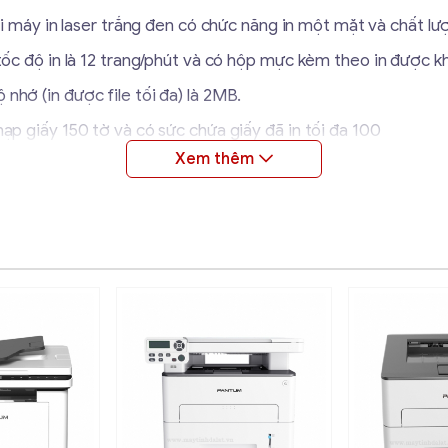
i máy in laser trắng đen có chức năng in một mặt và chất lượ
có tốc độ in là 12 trang/phút và có hộp mực kèm theo in đượ
 nhớ (in được file tối đa) là 2MB.
nạp giấy 150 tờ và có sức chứa giấy đã in tối đa 100
ệ điều hành Windows.
(A4)
thực 600 x 600 dpi
pi tương đương với công nghệ lọc hình ảnh tự động AIR)
hệ in cải tiến của Canon)
PC (bộ nhớ chuẩn 2MB trên board)