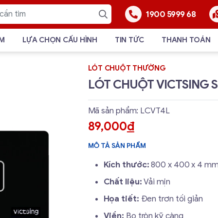
1900 5999 68
ẨM
LỰA CHỌN CẤU HÌNH
TIN TỨC
THANH TOÁN
LÓT CHUỘT THƯỜNG
LÓT CHUỘT VICTSING S
Mã sản phẩm: LCVT4L
89,000
đ
MÔ TẢ SẢN PHẨM
Kích thước:
800 x 400 x 4 m
Chất liệu:
Vải mịn
Họa tiết:
Đen trơn tối giản
Viền:
Bo tròn kỹ càng