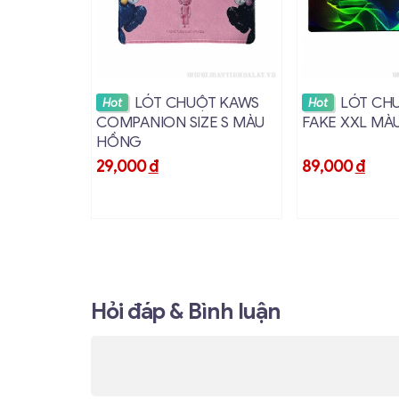
Xem chi tiết
Xem ch
LÓT CHUỘT KAWS
LÓT CH
Hot
Hot
COMPANION SIZE S MÀU
FAKE XXL MÀ
HỒNG
29,000
đ
89,000
đ
Hỏi đáp & Bình luận