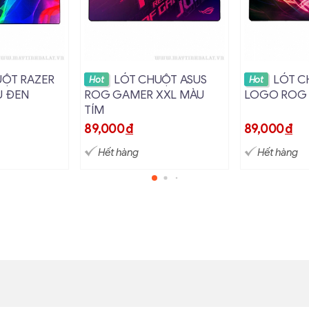
i tiết
Xem chi tiết
Xem c
UỘT RAZER
LÓT CHUỘT ASUS
LÓT C
Hot
Hot
U ĐEN
ROG GAMER XXL MÀU
LOGO ROG 
TÍM
89,000
đ
89,000
đ
Hết hàng
Hết hàng