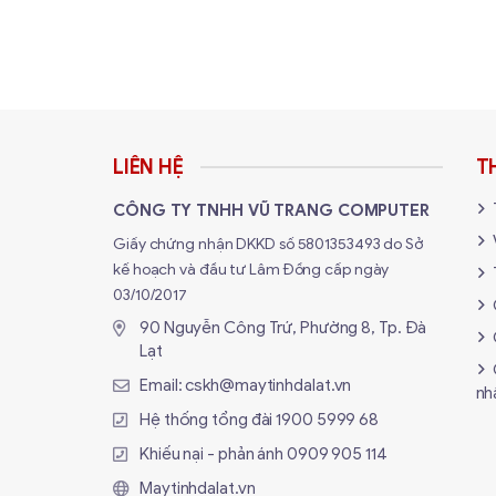
LIÊN HỆ
T
CÔNG TY TNHH VŨ TRANG COMPUTER
Giấy chứng nhận DKKD số 5801353493 do Sở
kế hoạch và đầu tư Lâm Đồng cấp ngày
03/10/2017
90 Nguyễn Công Trứ, Phường 8, Tp. Đà
Lạt
Email:
cskh@maytinhdalat.vn
nh
Hệ thống tổng đài
1900 5999 68
Khiếu nại - phản ánh
0909 905 114
Maytinhdalat.vn