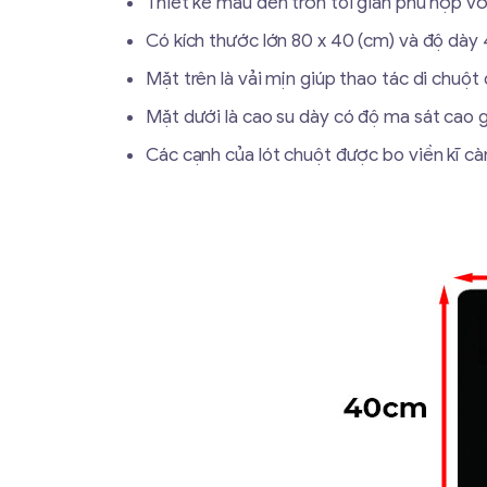
Thiết kế màu đen trơn tối giản phù hợp với
Có kích thước lớn 80 x 40 (cm) và độ dày
Mặt trên là vải mịn giúp thao tác di chuộ
Mặt dưới là cao su dày có độ ma sát cao g
Các cạnh của lót chuột được bo viền kĩ cà