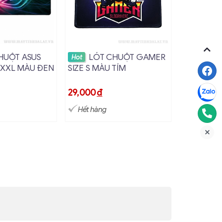
hi tiết
Xem chi tiết
Xem
HUỘT ASUS
LÓT CHUỘT GAMER
LÓT
Hot
Hot
XXL MÀU ĐEN
SIZE S MÀU TÍM
DRAGON S
29,000
đ
29,000
đ
Hết hàng
Hết hàng