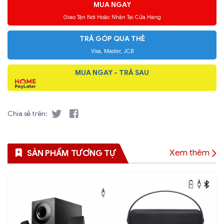
MUA NGAY
Giao Tận Nơi Hoặc Nhận Tại Cửa Hàng
TRẢ GÓP QUA THẺ
Visa, Master, JCB
MUA NGAY - TRẢ SAU
Chia sẻ trên:
Xem thêm
SẢN PHẨM TƯƠNG TỰ