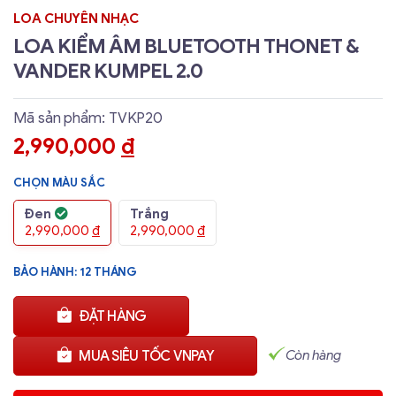
LOA CHUYÊN NHẠC
LOA KIỂM ÂM BLUETOOTH THONET &
VANDER KUMPEL 2.0
Mã sản phẩm: TVKP20
2,990,000
đ
CHỌN MÀU SẮC
Đen
Trắng
2,990,000
đ
2,990,000
đ
BẢO HÀNH: 12 THÁNG
ĐẶT HÀNG
Còn hàng
MUA SIÊU TỐC VNPAY