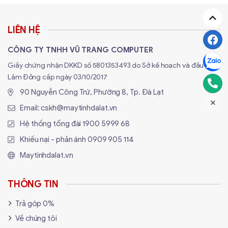
LIÊN HỆ
CÔNG TY TNHH VŨ TRANG COMPUTER
Giấy chứng nhận DKKD số 5801353493 do Sở kế hoạch và đầu tư
Lâm Đồng cấp ngày 03/10/2017
90 Nguyễn Công Trứ, Phường 8, Tp. Đà Lạt
Email:
cskh@maytinhdalat.vn
Hệ thống tổng đài
1900 5999 68
Khiếu nại - phản ánh
0909 905 114
Maytinhdalat.vn
THÔNG TIN
Trả góp 0%
Về chúng tôi