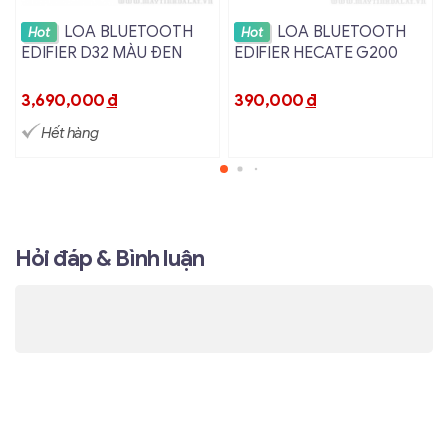
Xem chi tiết
Xem chi tiết
LOA BLUETOOTH
LOA BLUETOOTH
Hot
Hot
EDIFIER D32 MÀU ĐEN
EDIFIER HECATE G200
3,690,000
đ
390,000
đ
Hết hàng
Hỏi đáp & Bình luận