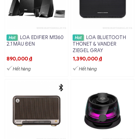
Xem chi tiết
Xem chi tiết
LOA EDIFIER M1360
LOA BLUETOOTH
Hot
Hot
2.1 MÀU ĐEN
THONET & VANDER
ZIEGEL GRAY
890,000
đ
1,390,000
đ
Hết hàng
Hết hàng