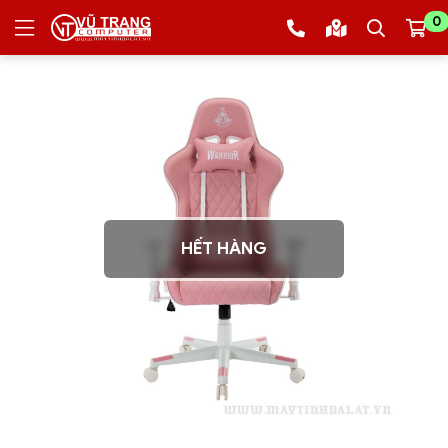
0
HẾT HÀNG