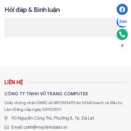
giác thoải mái và thoáng mát cho người dùng. Lưng ghế
Hỏi đáp & Bình luận
sử dụng đệm nguyên chất, tạo độ êm ái vượt trội và
thiết kế lỗ thoáng khí giúp giảm nhiệt tích tụ khi sử dụng
trong thời gian dài.
Thông số kĩ thuật
Thương hiệu:
Warrior
Mã sản phẩm
WGC206
Màu sắc
Hồng
LIÊN HỆ
Chất liệu
Da PU
CÔNG TY TNHH VŨ TRANG COMPUTER
Ghế: 127*133*69cm
Kích thước
Giấy chứng nhận DKKD số 5801353493 do Sở kế hoạch và đầu tư
Đệm: 37*54cm
Lâm Đồng cấp ngày 03/10/2017
Độ ngả lưng
90⁰ - 135⁰
90 Nguyễn Công Trứ, Phường 8, Tp. Đà Lạt
Trục thuỷ lực:
Class 4
Email:
cskh@maytinhdalat.vn