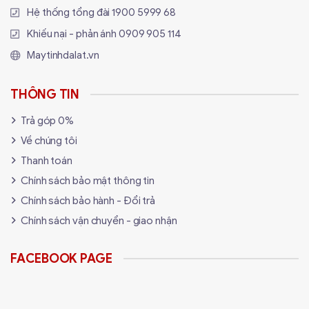
Hệ thống tổng đài
1900 5999 68
Bệ đỡ:
Kiểu cánh bướm
Khiếu nại - phản ánh
0909 905 114
Tay nâng đỡ
Kiểu 3D
Maytinhdalat.vn
tối đa 150 kg
Tải trọng
Chiều cao: tối đa 180cm
THÔNG TIN
1 x gối cổ
Trả góp 0%
Phụ kiện đi kèm:
1 x gối đệm lưng
Về chúng tôi
Thanh toán
Chính sách bảo mật thông tin
Chính sách bảo hành - Đổi trả
Chính sách vận chuyển - giao nhận
FACEBOOK PAGE