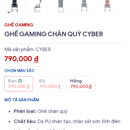
GHẾ GAMING
GHẾ GAMING CHÂN QUỲ CYBER
Mã sản phẩm: CYBER
790,000
đ
CHỌN MÀU SẮC
Đen
Đỏ
Hồng
790,000
đ
790,000
đ
790,000
đ
MÔ TẢ SẢN PHẨM
Phân loại:
Ghế chân quỳ
Chất liệu
: Da PU nhân tạo, chân sắt sơn tĩnh điện