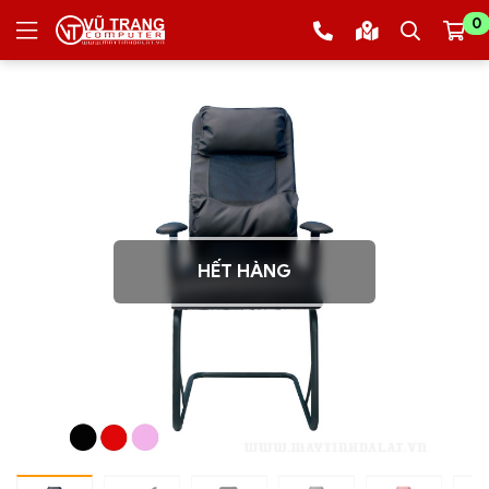
0
HẾT HÀNG