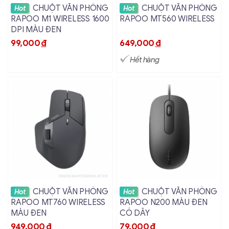
Xem chi tiết
Xem chi tiết
CHUỘT VĂN PHÒNG
CHUỘT VĂN PHÒNG
Hot
Hot
RAPOO M1 WIRELESS 1600
RAPOO MT560 WIRELESS
DPI MÀU ĐEN
99,000
đ
649,000
đ
Hết hàng
Xem chi tiết
Xem chi tiết
CHUỘT VĂN PHÒNG
CHUỘT VĂN PHÒNG
Hot
Hot
RAPOO MT760 WIRELESS
RAPOO N200 MÀU ĐEN
MÀU ĐEN
CÓ DÂY
949,000
đ
79,000
đ