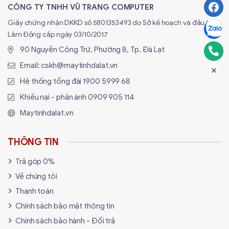
CÔNG TY TNHH VŨ TRANG COMPUTER
Giấy chứng nhận DKKD số 5801353493 do Sở kế hoạch và đầu tư
Lâm Đồng cấp ngày 03/10/2017
90 Nguyễn Công Trứ, Phường 8, Tp. Đà Lạt
Email:
cskh@maytinhdalat.vn
Hệ thống tổng đài
1900 5999 68
Khiếu nại - phản ánh
0909 905 114
Maytinhdalat.vn
THÔNG TIN
Trả góp 0%
Về chúng tôi
Thanh toán
Chính sách bảo mật thông tin
Chính sách bảo hành - Đổi trả