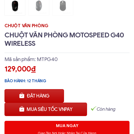
CHUỘT VĂN PHÒNG
CHUỘT VĂN PHÒNG MOTOSPEED G40
WIRELESS
Mã sản phẩm: MTPG40
129,000
đ
BẢO HÀNH: 12 THÁNG
ĐẶT HÀNG
Còn hàng
MUA SIÊU TỐC VNPAY
MUA NGAY
Giao Tận Nơi Hoặc Nhận Tại Cửa Hàng