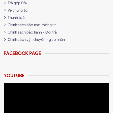
Trả góp 0%
Về chúng tôi
Thanh toán
Chính sách bảo mật thông tin
Chính sách bảo hành - Đổi trả
Chuột Logitech G Pro Wireless không chỉ mạnh mẽ về
Chính sách vận chuyển - giao nhận
hiệu suất mà còn ấn tượng về mặt thiết kế. Hiệu ứng
RGB LIGHTSYNC có thể tùy chỉnh dễ dàng, giúp bạn
FACEBOOK PAGE
tạo ra phong cách chơi game cá nhân hóa và nổi bật.
Với trọng lượng chỉ 80 gram, chuột mang lại cảm giác
thoải mái trong suốt thời gian dài sử dụng, ngay cả
YOUTUBE
trong những trận đấu kịch tính.
Thiết kế khung dạng thang sáng tạo cùng vỏ ngoài siêu
mỏng chỉ 1mm không chỉ tạo nên vẻ ngoài đẹp mắt mà
còn góp phần nâng cao hiệu quả sử dụng. Với Logitech
G Pro Wireless, bạn sẽ không chỉ có một công cụ chơi