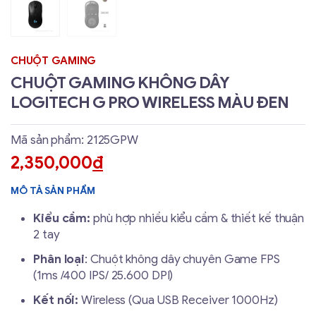
CHUỘT GAMING
CHUỘT GAMING KHÔNG DÂY
LOGITECH G PRO WIRELESS MÀU ĐEN
Mã sản phẩm: 2125GPW
2,350,000
đ
MÔ TẢ SẢN PHẨM
Kiểu cầm:
phù hợp nhiều kiểu cầm & thiết kế thuận
2 tay
Phân loại
: Chuột không dây chuyên Game FPS
(1ms /400 IPS/ 25.600 DPI)
Kết nối:
Wireless (Qua USB Receiver 1000Hz)