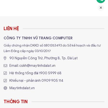
Chuột Gaming Logitech G Pro Wireless - Hiệu
Suất Tối Ưu, Thiết Kế Tinh Tế
Trải nghiệm chơi game không dây chưa bao giờ tuyệt
vời hơn với chuột gaming Logitech G Pro Wireless.
LIÊN HỆ
Được trang bị công nghệ LIGHTSPEED tiên tiến, sản
CÔNG TY TNHH VŨ TRANG COMPUTER
phẩm này mang lại hiệu suất vượt trội với tốc độ báo
Giấy chứng nhận DKKD số 5801353493 do Sở kế hoạch và đầu tư
cáo chỉ 1 ms, giúp bạn tránh xa hiện tượng lag và đảm
Lâm Đồng cấp ngày 03/10/2017
bảo kết nối ổn định. Công nghệ này cho phép bạn chiến
90 Nguyễn Công Trứ, Phường 8, Tp. Đà Lạt
đấu trong những trận game căng thẳng với độ tin cậy
Email:
cskh@maytinhdalat.vn
và phản hồi nhanh nhất.
Hệ thống tổng đài
1900 5999 68
Khiếu nại - phản ánh
0909 905 114
Maytinhdalat.vn
THÔNG TIN