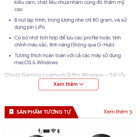
kiểu cầm, chất liệu nhựa nhám cùng độ thẩm mỹ
cao
8 nút lập trình, trọng lượng nhẹ chỉ 80 gram, và sử
dụng pin LiPo
Có bộ nhớ tích hợp để lưu các profile hoặc tinh
chỉnh màu sắc, tính năng (thông qua G-Hub)
Tương thích hoàn toàn với cả các máy sử dụng
macOS & Windows
Chuột Gaming Logitech G Pro Wireless – Tối Ưu
Hóa Trải Nghiệm Chơi Game Với Công Nghệ Tân
Tiến
Hiệu Suất Vượt Trội Với Cảm Biến HERO Và Công
Xem thêm
SẢN PHẨM TƯƠNG TỰ
Nghệ LIGHTSPEED
Chuột Gaming Logitech G Pro Wireless được trang bị
cảm biến HERO thế hệ mới, đạt tốc độ hơn 400 IPS,