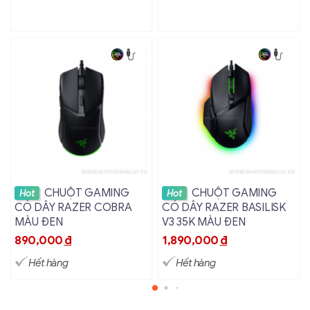
Pin:
1 x AA
Độ nhạy (DPI):
800-16000
Tần số:
1000Hz/s
Thông số IPS:
400
Switch:
Dareu (30 triệu lần nhấn)
Số nút:
6
Kích thước đóng hộp
14.5 x 11 x 6 (cm)
Trọng lượng cả hộp
100g
Xem chi tiết
Xem chi tiết
CHUỘT GAMING
CHUỘT GAMING
Hot
Hot
CÓ DÂY RAZER COBRA
CÓ DÂY RAZER BASILISK
MÀU ĐEN
V3 35K MÀU ĐEN
890,000
đ
1,890,000
đ
Hết hàng
Hết hàng