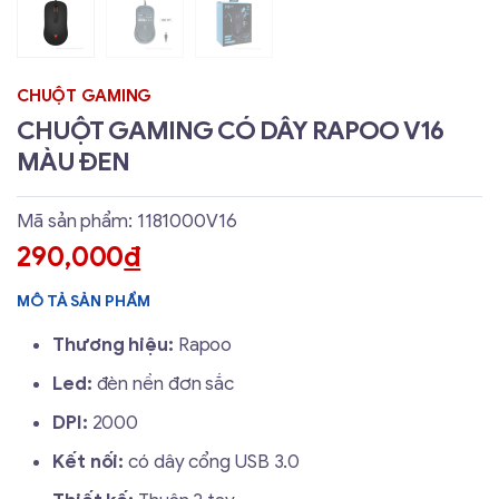
CHUỘT GAMING
CHUỘT GAMING CÓ DÂY RAPOO V16
MÀU ĐEN
Mã sản phẩm: 1181000V16
290,000
đ
MÔ TẢ SẢN PHẨM
Thương hiệu:
Rapoo
Led:
đèn nền đơn sắc
DPI:
2000
Kết nối:
có dây cổng USB 3.0