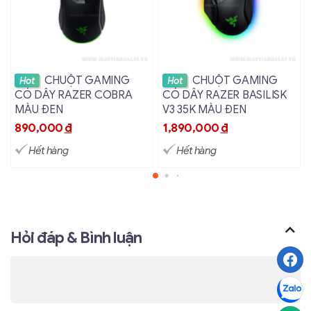
Xem chi tiết
Xem chi tiết
CHUỘT GAMING
CHUỘT GAMING
Hot
Hot
CÓ DÂY RAZER COBRA
CÓ DÂY RAZER BASILISK
MÀU ĐEN
V3 35K MÀU ĐEN
890,000
đ
1,890,000
đ
Hết hàng
Hết hàng
Hỏi đáp & Bình luận