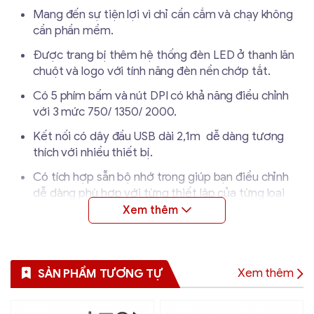
Mang đến sự tiện lợi vì chỉ cần cắm và chạy không
cần phần mềm.
Được trang bị thêm hệ thống đèn LED ở thanh lăn
chuột và logo với tính năng đèn nền chớp tắt.
Có 5 phím bấm và nút DPI có khả năng điều chỉnh
với 3 mức 750/ 1350/ 2000.
Kết nối có dây đầu USB dài 2,1m dễ dàng tương
thích với nhiều thiết bị.
Có tích hợp sẵn bộ nhớ trong giúp bạn điều chỉnh
dễ dàng phù hợp với từng thiết lập của từng loại
game.
Thông số kỹ thuật của chuột
Xem thêm
SẢN PHẨM TƯƠNG TỰ
Rapoo V16
Kiểu kết nối
Có dây