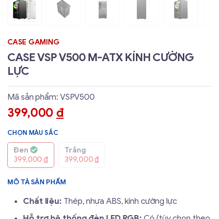
CASE GAMING
CASE VSP V500 M-ATX KÍNH CƯỜNG
LỰC
Mã sản phẩm: VSPV500
399,000
đ
CHỌN MÀU SẮC
Đen
Trắng
399,000
đ
399,000
đ
MÔ TẢ SẢN PHẨM
Chất liệu:
Thép, nhựa ABS, kính cường lực
Hỗ trợ hệ thống đèn LED RGB:
Có (tùy chọn theo