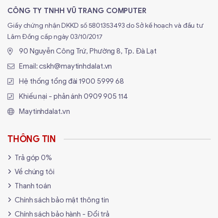
Thiết kế thông minh giúp người dùng dễ dàng lắp
CÔNG TY TNHH VŨ TRANG COMPUTER
đặt linh kiện mà không gặp nhiều khó khăn.
Giấy chứng nhận DKKD số 5801353493 do Sở kế hoạch và đầu tư
Không gian rộng rãi hỗ trợ đi dây gọn gàng, tạo sự
Lâm Đồng cấp ngày 03/10/2017
thông thoáng và chuyên nghiệp cho hệ thống.
90 Nguyễn Công Trứ, Phường 8, Tp. Đà Lạt
Lý do nên chọn CASE VSP V500
Email:
cskh@maytinhdalat.vn
M-ATX
Hệ thống tổng đài
1900 5999 68
Khiếu nại - phản ánh
0909 905 114
Thiết kế sang trọng, hiện đại
, phù hợp với mọi
dàn PC gaming hoặc làm việc.
Maytinhdalat.vn
Hỗ trợ linh kiện đa dạng
, giúp nâng cấp dễ dàng.
THÔNG TIN
Hệ thống làm mát tối ưu
, duy trì hiệu suất hoạt
động.
Trả góp 0%
Giá cả hợp lý
, mang lại giá trị cao cho người dùng.
Về chúng tôi
Thanh toán
Kết luận
Chính sách bảo mật thông tin
CASE VSP V500 M-ATX kính cường lực là sự lựa chọn
Chính sách bảo hành - Đổi trả