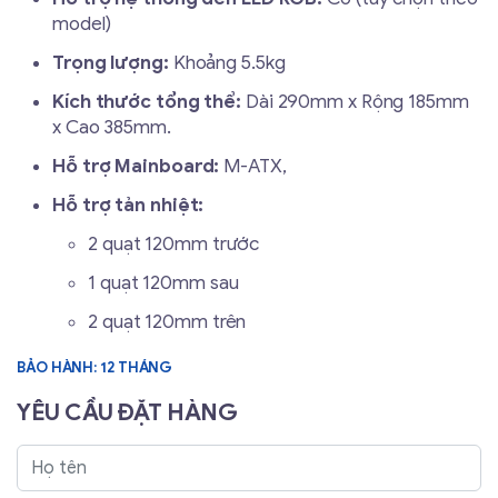
model)
Trọng lượng:
Khoảng 5.5kg
Kích thước tổng thể:
Dài 290mm x Rộng 185mm
x Cao 385mm.
Hỗ trợ Mainboard:
M-ATX,
Hỗ trợ tản nhiệt:
2 quạt 120mm trước
1 quạt 120mm sau
2 quạt 120mm trên
BẢO HÀNH: 12 THÁNG
YÊU CẦU ĐẶT HÀNG