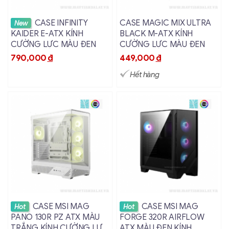
V500 M-ATX
Xem chi tiết
Xem chi tiết
CASE INFINITY
CASE MAGIC MIX ULTRA
New
Thiết kế hiện đại, mạnh mẽ
KAIDER E-ATX KÍNH
BLACK M-ATX KÍNH
CƯỜNG LỰC MÀU ĐEN
CƯỜNG LỰC MÀU ĐEN
790,000
đ
449,000
đ
Hết hàng
Với mặt kính cường lực trong suốt, CASE VSP V500
giúp người dùng dễ dàng khoe trọn bộ linh kiện bên
Xem chi tiết
Xem chi tiết
CASE MSI MAG
CASE MSI MAG
Hot
Hot
trong. Kiểu dáng tinh tế, kết hợp với hệ thống LED
PANO 130R PZ ATX MÀU
FORGE 320R AIRFLOW
RGB tùy chọn, mang đến sự nổi bật cho dàn PC của
TRẮNG KÍNH CƯỜNG LỰC
ATX MÀU ĐEN KÍNH