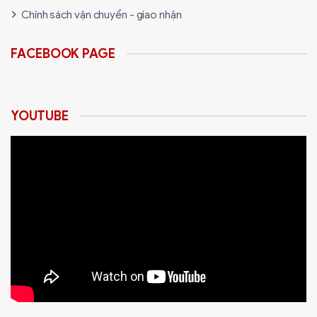
hoàn hảo cho những ai muốn sở hữu một bộ case đẹp,
Chính sách vận chuyển - giao nhận
bền bỉ và có khả năng tản nhiệt tốt. Nếu bạn đang tìm
kiếm một chiếc case chất lượng để xây dựng dàn PC ấn
FACEBOOK PAGE
tượng, đây chắc chắn là một sản phẩm đáng cân nhắc!
YOUTUBE