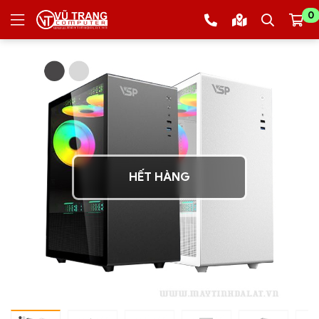
0
HẾT HÀNG