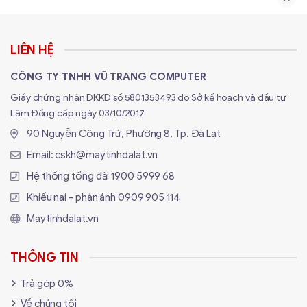
Chiều dài GPU tối đa
400mm
Số lượng ổ cứng
HDD 3.5 x 2, SSD 2.5 x 2
LIÊN HỆ
Nguồn hỗ trợ
ATX
CÔNG TY TNHH VŨ TRANG COMPUTER
Khe PCI-e mở rộng
6 Standard Slots
Giấy chứng nhận DKKD số 5801353493 do Sở kế hoạch và đầu tư
Lâm Đồng cấp ngày 03/10/2017
USB 3.0 x 1
USB 2.0 x 1
90 Nguyễn Công Trứ, Phường 8, Tp. Đà Lạt
Cổng I/O
Audio/mic 3.5 mm x 1
Power button x 1
Email:
cskh@maytinhdalat.vn
Reset button x 1
Hệ thống tổng đài
1900 5999 68
Khiếu nại - phản ánh
0909 905 114
Maytinhdalat.vn
THÔNG TIN
Trả góp 0%
Về chúng tôi