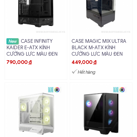
Xem chi tiết
Xem chi tiết
CASE INFINITY
CASE MAGIC MIX ULTRA
New
KAIDER E-ATX KÍNH
BLACK M-ATX KÍNH
CƯỜNG LỰC MÀU ĐEN
CƯỜNG LỰC MÀU ĐEN
790,000
đ
449,000
đ
Hết hàng
Thông số kĩ thuật Case Infinity
Cube A
Tên sản phẩm
Infinity Cube A