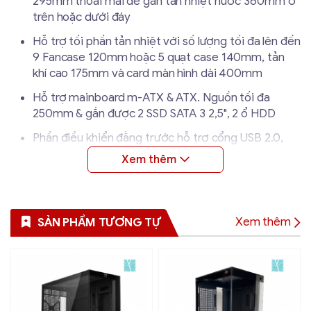
295mm thoải mái để gắn tản nhiệt nước 360mm ở
trên hoặc dưới đáy
Hỗ trợ tối phần tản nhiệt với số lượng tối đa lên đến
9 Fancase 120mm hoặc 5 quạt case 140mm, tản
khí cao 175mm và card màn hình dài 400mm
Hỗ trợ mainboard m-ATX & ATX. Nguồn tối đa
250mm & gắn được 2 SSD SATA 3 2,5", 2 ổ HDD
Phần điều khiển đằng trước hỗ trợ cổng USB 2.0,
USB 3.0 và audio gom lại làm 1
Xem thêm
SẢN PHẨM TƯƠNG TỰ