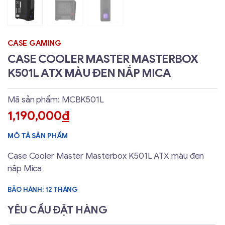
CASE GAMING
CASE COOLER MASTER MASTERBOX
K501L ATX MÀU ĐEN NẮP MICA
Mã sản phẩm: MCBK501L
1,190,000
đ
MÔ TẢ SẢN PHẨM
Case Cooler Master Masterbox K501L ATX màu đen
nắp Mica
BẢO HÀNH: 12 THÁNG
YÊU CẦU ĐẶT HÀNG