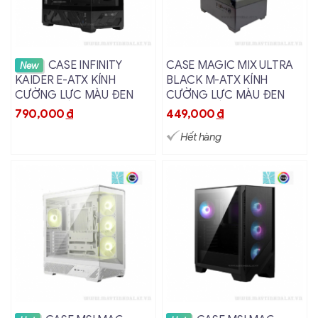
Xem chi tiết
Xem chi tiết
CASE INFINITY
CASE MAGIC MIX ULTRA
New
KAIDER E-ATX KÍNH
BLACK M-ATX KÍNH
CƯỜNG LỰC MÀU ĐEN
CƯỜNG LỰC MÀU ĐEN
790,000
đ
449,000
đ
Hết hàng