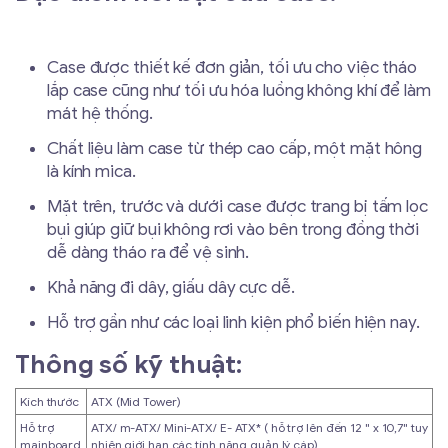
Case được thiết kế đơn giản, tối ưu cho việc tháo
lắp case cũng như tối ưu hóa luồng không khí để làm
mát hệ thống.
Chất liệu làm case từ thép cao cấp, một mặt hông
là kính mica.
Mặt trên, trước và dưới case được trang bị tấm lọc
bụi giúp giữ bụi không rơi vào bên trong đồng thời
dễ dàng tháo ra để vệ sinh.
Khả năng đi dây, giấu dây cực dễ.
Hỗ trợ gần như các loại linh kiện phổ biến hiện nay.
Thông số kỹ thuật:
Kích thước
ATX (Mid Tower)
Hỗ trợ
ATX/ m-ATX/ Mini-ATX/ E- ATX* ( hỗ trợ lên đến 12 " x 10,7" tuy
mainboard
nhiên giới hạn các tính năng quản lý cáp)