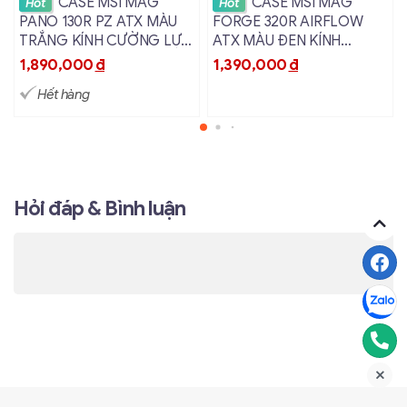
Xem chi tiết
Xem chi tiết
CASE MSI MAG
CASE MSI MAG
Hot
Hot
PANO 130R PZ ATX MÀU
FORGE 320R AIRFLOW
TRẮNG KÍNH CƯỜNG LỰC
ATX MÀU ĐEN KÍNH
4 FAN LED ARGB
CƯỜNG LỰC 4 FAN LED
1,890,000
đ
1,390,000
đ
ARGB
Hết hàng
Hỏi đáp & Bình luận