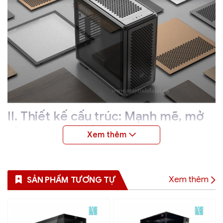
II. Thiết kế cấu trúc: Mạnh mẽ, mở
rộng và tùy biến
Xem thêm
SẢN PHẨM TƯƠNG TỰ