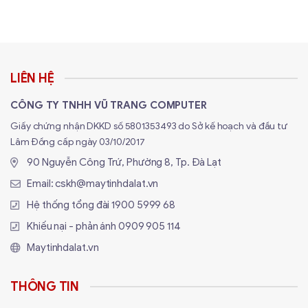
1. Bo mạch chủ và GPU
Hỗ trợ bo mạch E-ATX, ATX, Micro-ATX, Mini-ITX
Hỗ trợ GPU chiều dài tối đa:
450mm
LIÊN HỆ
Hỗ trợ CPU cooler chiều cao:
158mm
CÔNG TY TNHH VŨ TRANG COMPUTER
PCIe hỗ trợ dựng card đồ họa dọc với riser (mua
rời)
Giấy chứng nhận DKKD số 5801353493 do Sở kế hoạch và đầu tư
Lâm Đồng cấp ngày 03/10/2017
2. Tản nhiệt
90 Nguyễn Công Trứ, Phường 8, Tp. Đà Lạt
Hỗ trợ radiator lên đến
360mm
ở mặt trước hoặc
Email:
cskh@maytinhdalat.vn
cánh bên
Hệ thống tổng đài
1900 5999 68
Tùy chọn quạt: 3x 120mm hoặc 2x 140mm (tùy vị
Khiếu nại - phản ánh
0909 905 114
trí)
Maytinhdalat.vn
Tản khí: Không giới hạn không gian theo chiều dọc
3. Ổ cứng lưu trữ
THÔNG TIN