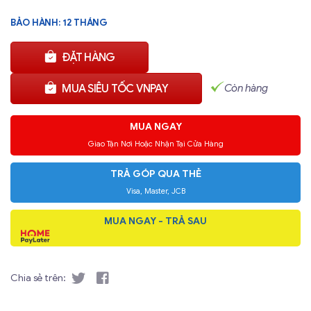
BẢO HÀNH: 12 THÁNG
ĐẶT HÀNG
Còn hàng
MUA SIÊU TỐC VNPAY
MUA NGAY
Giao Tận Nơi Hoặc Nhận Tại Cửa Hàng
TRẢ GÓP QUA THẺ
Visa, Master, JCB
MUA NGAY - TRẢ SAU
Chia sẻ trên: