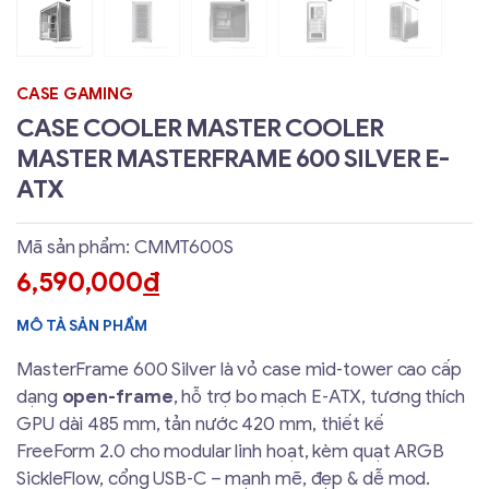
CASE GAMING
CASE COOLER MASTER COOLER
MASTER MASTERFRAME 600 SILVER E-
ATX
Mã sản phẩm: CMMT600S
6,590,000
đ
MÔ TẢ SẢN PHẨM
MasterFrame 600 Silver là vỏ case mid‑tower cao cấp
dạng
open‑frame
, hỗ trợ bo mạch E‑ATX, tương thích
GPU dài 485 mm, tản nước 420 mm, thiết kế
FreeForm 2.0 cho modular linh hoạt, kèm quạt ARGB
SickleFlow, cổng USB‑C – mạnh mẽ, đẹp & dễ mod.