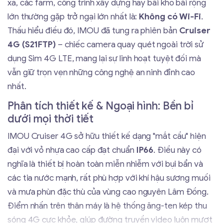
xa, các farm, công trình xây dựng hay bãi kho bãi rộng
lớn thường gặp trở ngại lớn nhất là:
Không có Wi-Fi
.
Thấu hiểu điều đó, IMOU đã tung ra phiên bản
Cruiser
4G (S21FTP)
– chiếc camera quay quét ngoài trời sử
dụng Sim 4G LTE, mang lại sự linh hoạt tuyệt đối mà
vẫn giữ trọn vẹn những công nghệ an ninh đỉnh cao
nhất.
Phân tích thiết kế & Ngoại hình: Bền bỉ
dưới mọi thời tiết
IMOU Cruiser 4G sở hữu thiết kế dạng "mắt cầu" hiện
đại với vỏ nhựa cao cấp đạt chuẩn
IP66
. Điều này có
nghĩa là thiết bị hoàn toàn miễn nhiễm với bụi bẩn và
các tia nước mạnh, rất phù hợp với khí hậu sương muối
và mưa phùn đặc thù của vùng cao nguyên Lâm Đồng.
Điểm nhấn trên thân máy là hệ thống ăng-ten kép thu
sóng 4G cực khỏe, giúp đường truyền video luôn mượt