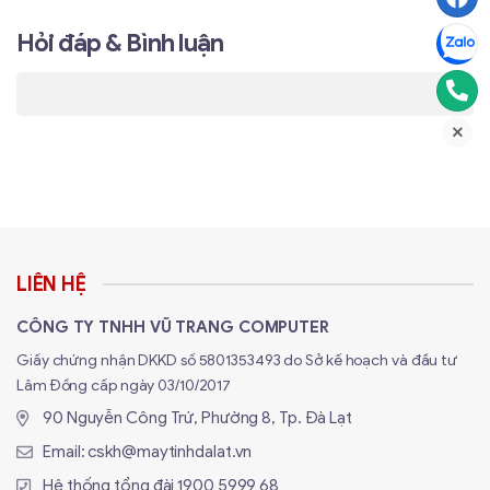
Hỏi đáp & Bình luận
LIÊN HỆ
Phân tích công nghệ AI & Cảnh báo chủ
CÔNG TY TNHH VŨ TRANG COMPUTER
động: Người gác cửa không ngủ
Giấy chứng nhận DKKD số 5801353493 do Sở kế hoạch và đầu tư
Lâm Đồng cấp ngày 03/10/2017
S21FTP được trang bị thuật toán AI nhận diện người cực
90 Nguyễn Công Trứ, Phường 8, Tp. Đà Lạt
kỳ chính xác. Khi có kẻ lạ xâm nhập vào khu vực thiết
Email:
cskh@maytinhdalat.vn
lập, camera sẽ ngay lập tức:
Hệ thống tổng đài
1900 5999 68