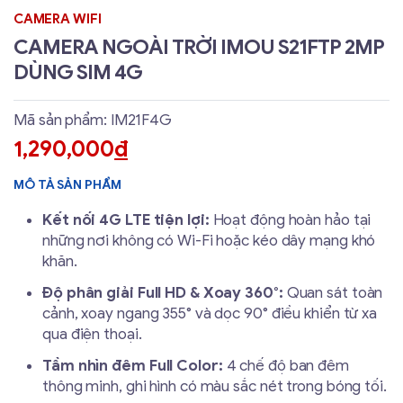
CAMERA WIFI
CAMERA NGOÀI TRỜI IMOU S21FTP 2MP
DÙNG SIM 4G
Mã sản phẩm: IM21F4G
1,290,000
đ
MÔ TẢ SẢN PHẨM
Kết nối 4G LTE tiện lợi:
Hoạt động hoàn hảo tại
những nơi không có Wi-Fi hoặc kéo dây mạng khó
khăn.
Độ phân giải Full HD & Xoay 360°:
Quan sát toàn
cảnh, xoay ngang 355° và dọc 90° điều khiển từ xa
qua điện thoại.
Tầm nhìn đêm Full Color:
4 chế độ ban đêm
thông minh, ghi hình có màu sắc nét trong bóng tối.