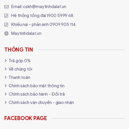
Hỗ trợ 802.1X
Email:
cskh@maytinhdalat.vn
Hệ thống tổng đài
1900 5999 68
• CE:
≤20 dBm(2.4 GHz, EIRP)
Khiếu nại - phản ánh
0909 905 114
Công suất
≤23 dBm(5 GHz, EIRP)
truyền tải
• FCC:
Maytinhdalat.vn
≤24 dBm(2.4 GHz)
≤22 dBm(5 GHz)
THÔNG TIN
Trả góp 0%
QUẢN LÝ
Về chúng tôi
Omada App
Có
Thanh toán
• Omada Hardware Controller OC300
Chính sách bảo mật thông tin
• Omada Hardware Controller OC200
Centralized Management
Chính sách bảo hành - Đổi trả
• Omada Software Controller
• Omada Cloud-Based Controller
Chính sách vận chuyển - giao nhận
Có, thông qua
• OC300
FACEBOOK PAGE
Cloud Access
• OC200
• Omada Software Controller