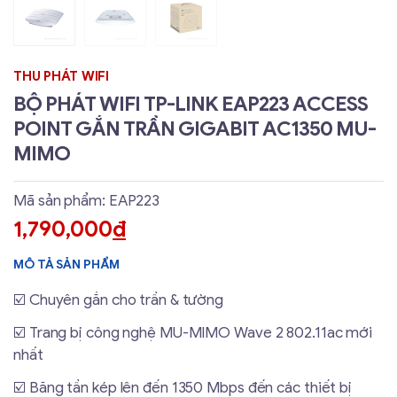
THU PHÁT WIFI
BỘ PHÁT WIFI TP-LINK EAP223 ACCESS
POINT GẮN TRẦN GIGABIT AC1350 MU-
MIMO
Mã sản phẩm: EAP223
1,790,000
đ
MÔ TẢ SẢN PHẨM
☑️ Chuyên gắn cho trần & tường
☑️ Trang bị công nghệ MU-MIMO Wave 2 802.11ac mới
nhất
☑️ Băng tần kép lên đến 1350 Mbps đến các thiết bị