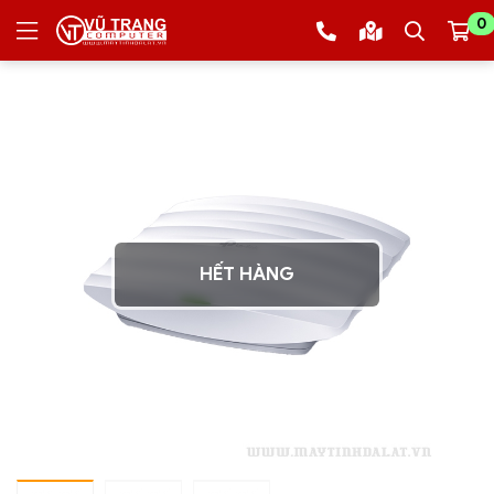
0
HẾT HÀNG